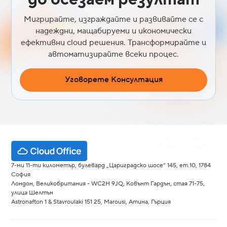
Мигрирайте, изграждайте и развивайте се с
надеждни, мащабируеми и икономически
ефективни cloud решения. Трансформирайте и
автоматизирайте всеки процес.
Уговорете Консултация
7-ми 11-ти километър, булевард „Цариградско шосе“ 145, ет.10, 1784
София
Лондон, Великобритания - WC2H 9JQ, Ковънт Гардън, стая 71-75,
улица Шелтън
Astronafton 1 & Stavroulaki 151 25, Marousi, Атина, Гърция