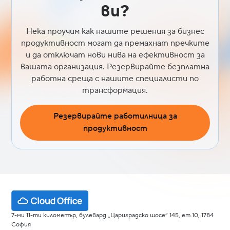
ви?
Нека проучим как нашите решения за бизнес
продуктивност могат да премахнат пречките
и да отключат нови нива на ефективност за
вашата организация. Резервирайте безплатна
работна среща с нашите специалисти по
трансформация.
Резервирайте работилница за
продуктивност
7-ми 11-ти километър, булевард „Цариградско шосе“ 145, ет.10, 1784
София