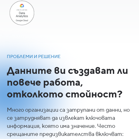
ПРОБЛЕМИ И РЕШЕНИЕ
Данните ви създават ли
повече работа,
отколкото стойност?
Много организации са затрупани от данни, но
се затрудняват да извлекат ключовата
информация, която има значение. Често
срещаните предизвикателства включват: