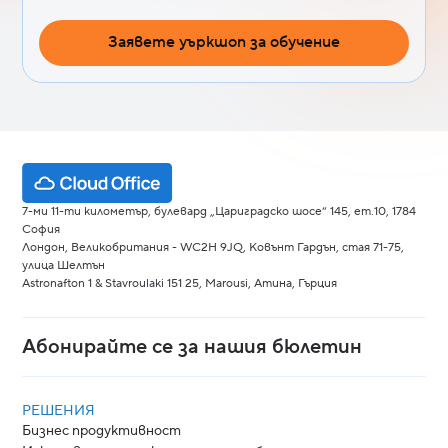
Заявете уъркшоп за обучение
7-ми 11-ти километър, булевард „Цариградско шосе“ 145, ет.10, 1784
София
Лондон, Великобритания - WC2H 9JQ, Ковънт Гардън, стая 71-75,
улица Шелтън
Astronafton 1 & Stavroulaki 151 25, Marousi, Атина, Гърция
Абонирайте се за нашия бюлетин
РЕШЕНИЯ
Бизнес продуктивност