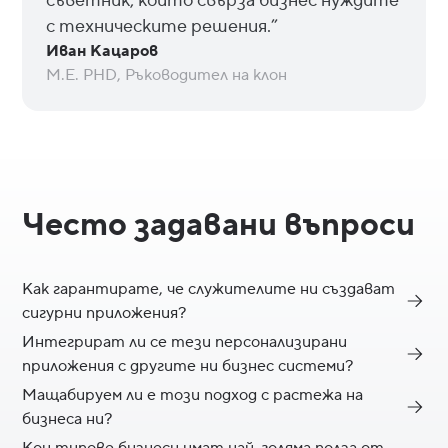
съветник, който свърза бизнес нуждите
с техническите решения.”
Иван Кацаров
M.E. PHD, Ръководител на клон
Често задавани въпроси
Как гарантирате, че служителите ни създават
сигурни приложения?
Интегрират ли се тези персонализирани
Това е основна част от нашето обучение. Обучаваме екипа
приложения с другите ни бизнес системи?
Ви как да изгражда сигурни приложения по подразбиране.
Това включва създаване на рамка за управление, прилагане
Мащабируем ли е този подход с растежа на
Да. Обучаваме екипа Ви как да използва вградените
на принципа на минималните права на достъп и използване
бизнеса ни?
конектори на AppSheet за екосистемата на Google (Sheets,
на вградените функции за сигурност на Google Cloud.
Drive и т.н.) и способността му да се свързва с външни
Кои типове бизнеси имат най-голяма полза от