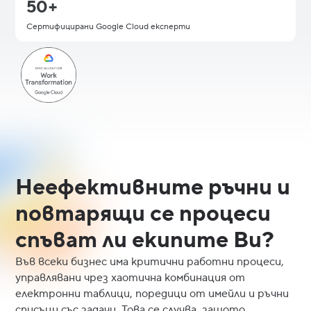
50+
Сертифицирани Google Cloud експерти
Неефективните ръчни и
повтарящи се процеси
спъват ли екипите Ви?
Във всеки бизнес има критични работни процеси,
управлявани чрез хаотична комбинация от
електронни таблици, поредици от имейли и ръчни
списъци със задачи. Това се случва, защото