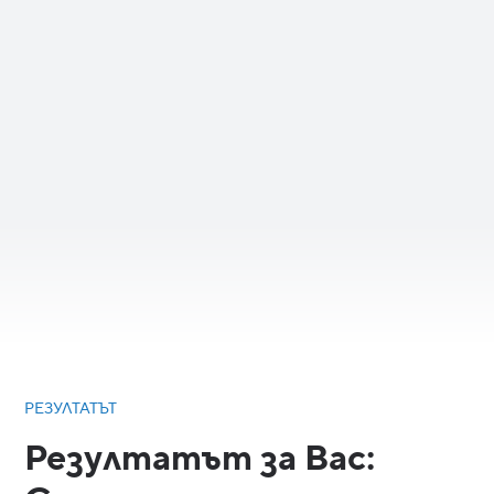
Рамка за управление и добри практики:
За да гарантираме, че програмата Ви за
вътрешни иновации е сигурна и
мащабируема, помагаме Ви да създадете
„Център за компетенции“ (Center of
Excellence). Дефинираме политики за
сигурност, правила за управление на
данни и добри практики за безопасно
управление и внедряване на нови
приложения.
РЕЗУЛТАТЪТ
Резултатът за Вас: