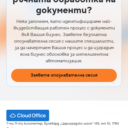
документи?
Нека започнем, като идентифицираме най-
въздействащия работен процес с документи
във Вашия бизнес. Заявете безплатна
опознавателна сесия с нашите специалисти,
за да начертаем Вашия процес и да изградим
ясна бизнес обосновка за интелигентна
автоматизация.
Заявете опознавателна сесия
7-ми 11-ти километър, булевард „Цариградско шосе“ 145, ет.10, 1784