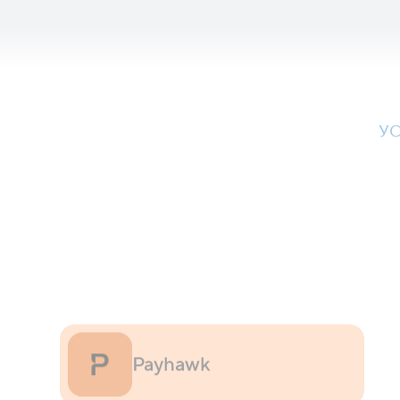
У
Payhawk