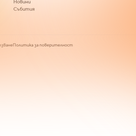
Новини
Събития
лзване
Политика за поверителност