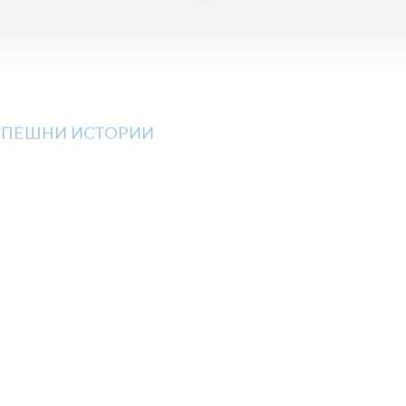
СПЕШНИ ИСТОРИИ
Доказани решени
Измерими резул
“Аз съм CT
малко от с