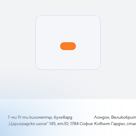
7-ми 11-ти километър, булевард
Лондон, Великобрит
„Цариградско шосе“ 145, ет.10, 1784 София
Ковънт Гардън, стая