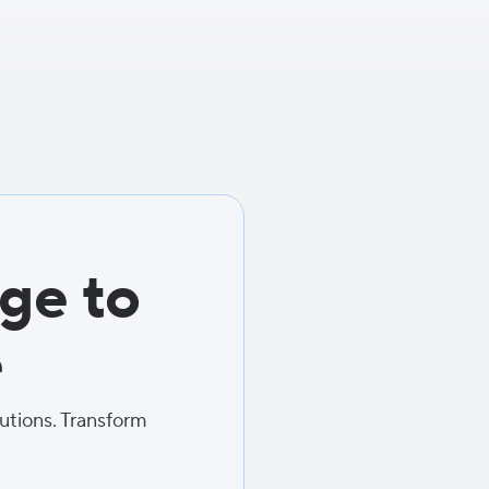
ge to
e
lutions. Transform