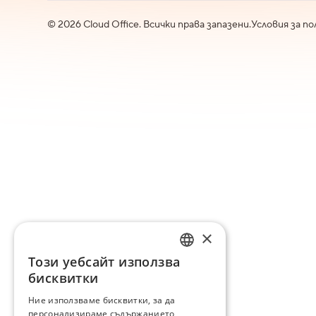
©
2026
Cloud Office. Всички права запазени.
Условия за по
×
Този уебсайт използва
ENGLISH
бисквитки
BG
Ние използваме бисквитки, за да
персонализираме съдържанието,
GR