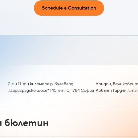
Schedule a Consultation
7-ми 11-ти километър, булевард
Лондон, Великобрит
„Цариградско шосе“ 145, ет.10, 1784 София
Ковънт Гардън, стая
я бюлетин