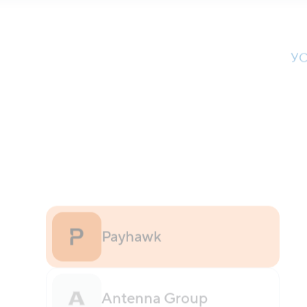
У
Payhawk
Antenna Group