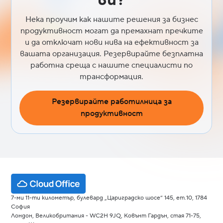
ви?
Нека проучим как нашите решения за бизнес
продуктивност могат да премахнат пречките
и да отключат нови нива на ефективност за
вашата организация. Резервирайте безплатна
работна среща с нашите специалисти по
трансформация.
Резервирайте работилница за
продуктивност
7-ми 11-ти километър, булевард „Цариградско шосе“ 145, ет.10, 1784
София
Лондон, Великобритания - WC2H 9JQ, Ковънт Гардън, стая 71-75,