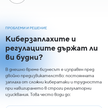
ПРОБЛЕМИ И РЕШЕНИЕ
Киберзаплахите и
регулациите държат ли
ви будни?
В днешно време бизнесът е изправен пред
двойно предизвикателство: постоянната
заплаха от сложни кибератаки и трудността
при навигирането в строги регулаторни
изисквания. Това често води до: