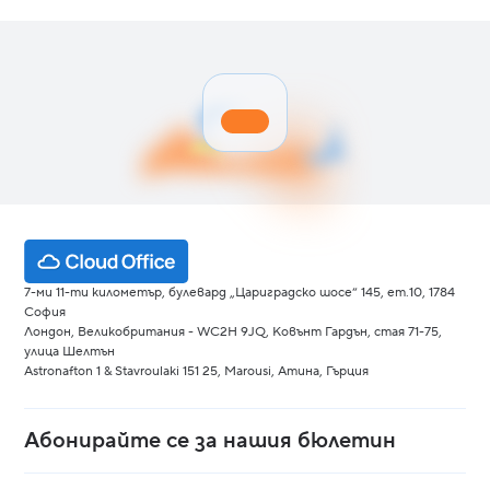
7-ми 11-ти километър, булевард „Цариградско шосе“ 145, ет.10, 1784
София
Лондон, Великобритания - WC2H 9JQ, Ковънт Гардън, стая 71-75,
улица Шелтън
Astronafton 1 & Stavroulaki 151 25, Marousi, Атина, Гърция
Абонирайте се за нашия бюлетин