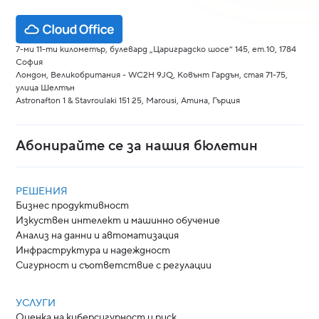
7-ми 11-ти километър, булевард „Цариградско шосе“ 145, ет.10, 1784
София
Лондон, Великобритания - WC2H 9JQ, Ковънт Гардън, стая 71-75,
улица Шелтън
Astronafton 1 & Stavroulaki 151 25, Marousi, Атина, Гърция
Абонирайте се за нашия бюлетин
РЕШЕНИЯ
Бизнес продуктивност
Изкуствен интелект и машинно обучение
Анализ на данни и автоматизация
Инфраструктура и надеждност
Сигурност и съответствие с регулации
УСЛУГИ
Оценка на киберсигурност и риск