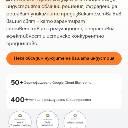
индустрията облачни решения, създадени да
решават уникалните предизвикателства във
вашия свят – като гарантират
съответствие с регулациите, оперативна
ефективност и истинско конкурентно
предимство.
Нека обсъдим нуждите на вашата индустрия
50+
Сертифицирани Google Cloud Експерти
400+
Успешно реализирани Cloud проекти