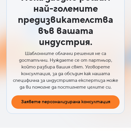
най-големите
предизвикателства
във вашата
индустрия.
Шаблонните облачни решения не са
достатъчни. Нуждаете се от партньор,
който разбира вашия свят. Уговорете
консултация, за да обсъдим как нашата
специфична за индустрията експертиза може
да ви помогне да постигнете целите си.
Заявете персонализирана консултация