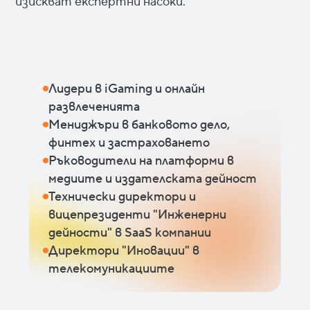
изискват експертни насоки.
Лидери в iGaming и онлайн
развлеченията
Мениджъри в банковото дело,
финтех и застраховането
Ръководители на платформи в
медиите и издателската дейност
Технически директори и
вицепрезиденти "Инженерни
дейности" в SaaS компании
Директори "Иновации" в
телекомуникациите