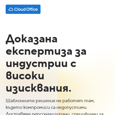
Доказана
експертиза за
индустрии с
високи
изисквания.
Шаблонните решения не работят там,
където компромиси са недопустими.
Доставяме персонализирани, специфични за