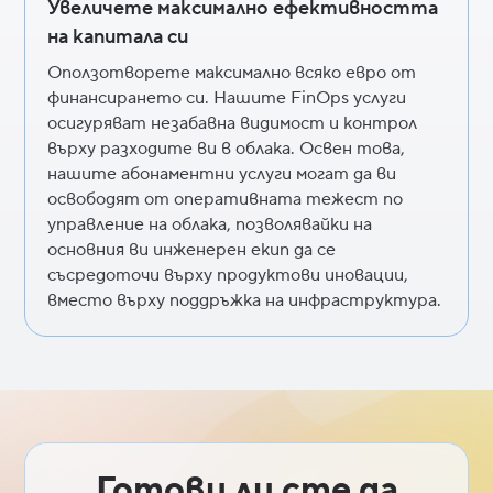
Увеличете максимално ефективността
на капитала си
Оползотворете максимално всяко евро от
финансирането си. Нашите FinOps услуги
осигуряват незабавна видимост и контрол
върху разходите ви в облака. Освен това,
нашите абонаментни услуги могат да ви
освободят от оперативната тежест по
управление на облака, позволявайки на
основния ви инженерен екип да се
съсредоточи върху продуктови иновации,
вместо върху поддръжка на инфраструктура.
Готови ли сте да