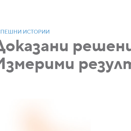
СПЕШНИ ИСТОРИИ
Доказани решени
Измерими резул
„Разчитаме
която беш
оптимизир
Google Wor