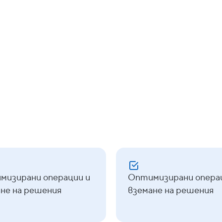
ПРОМИШЛЕНОСТ
ИТ услуги и консултац
СЛУЧАИ НА УПОТРЕБА
Google Cloud
Clou
Cloud Functions
Pu
мизирани операции и
Оптимизирани опера
не на решения
вземане на решения