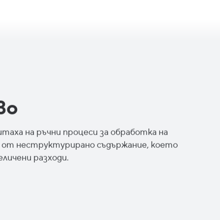
во
таха на ръчни процеси за обработка на
ия от неструктурирано съдържание, което
еличени разходи.