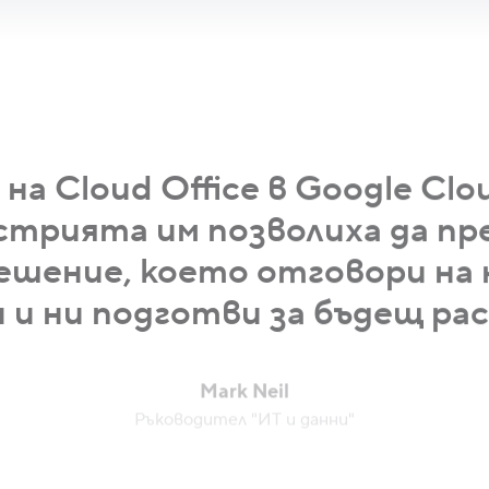
а Cloud Office в Google Cl
устрията им позволиха да п
ешение, което отговори на
 и ни подготви за бъдещ ра
Mark Neil
Ръководител "ИТ и данни"