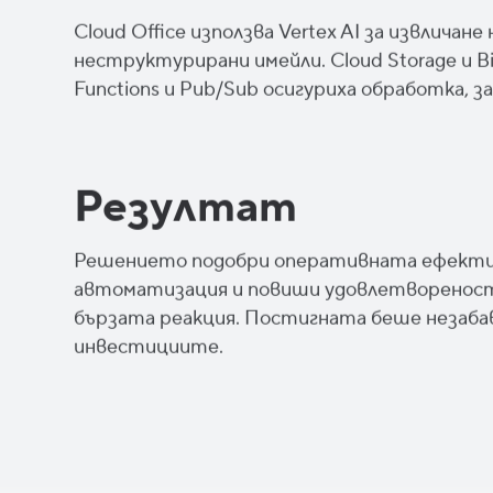
Cloud Office използва Vertex AI за извлича
неструктурирани имейли. Cloud Storage и Bi
Functions и Pub/Sub осигуриха обработка, 
Резултат
Решението подобри оперативната ефектив
автоматизация и повиши удовлетвореност
бързата реакция. Постигната беше незаба
инвестициите.