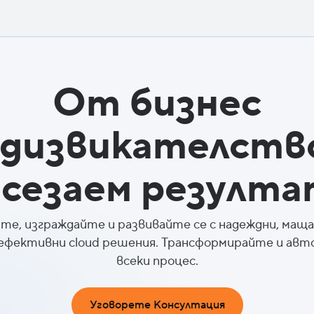
От бизнес
дизвикателств
осезаем резулта
те, изграждайте и развивайте се с надеждни, маща
 ефективни cloud решения. Трансформирайте и ав
всеки процес.
Уговорете Консултация