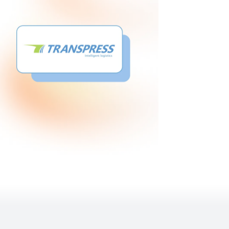
подобрихм
сътруднич
Емануел Ик
Издател