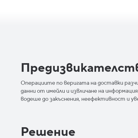
Предизвикателст
Операциите по веригата на доставки разчи
данни от имейли и извличане на информац
водеше до закъснения, неефективност и ув
Решение