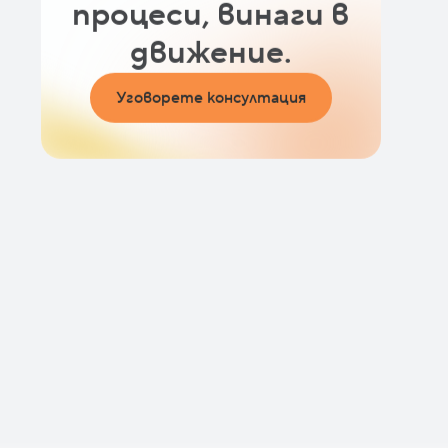
процеси, винаги в
движение.
Уговорете консултация