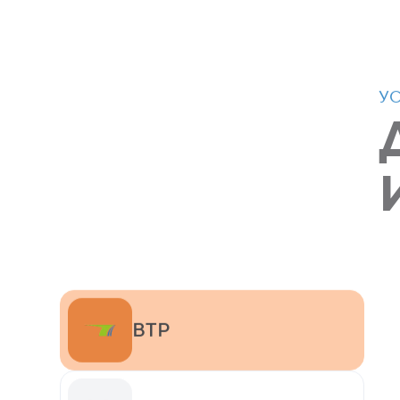
У
BTP