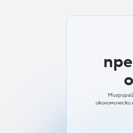
пре
Мигрирай
икономически