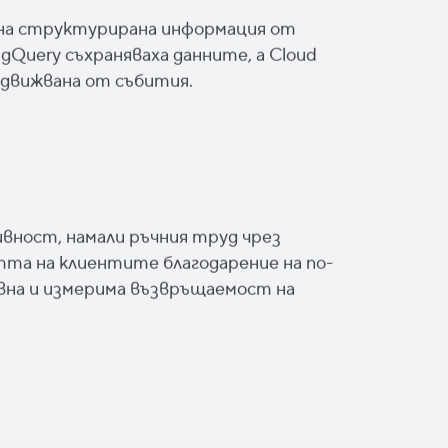
не на структурирана информация от
gQuery съхраняваха данните, а Cloud
задвижвана от събития.
ност, намали ръчния труд чрез
та на клиентите благодарение на по-
вна и измерима възвръщаемост на