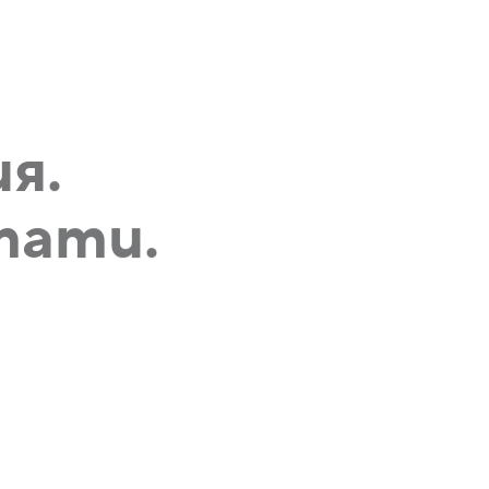
я.
тати.
 на експертизата на Cloud Office,
е от решаващо значение за
ането на нашето внедряване на
kspace. Чрез техните насоки