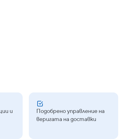
ии
d Storage
BigQuery
b/Sub
Large Language Models (LLMs)
ции и
Подобрено управление на
веригата на доставки