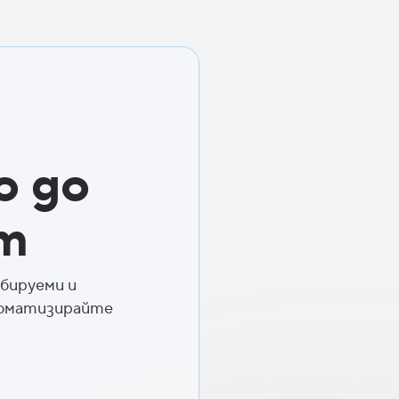
о до
т
бируеми и
томатизирайте