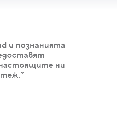
oud и познанията
редоставят
 настоящите ни
стеж.”