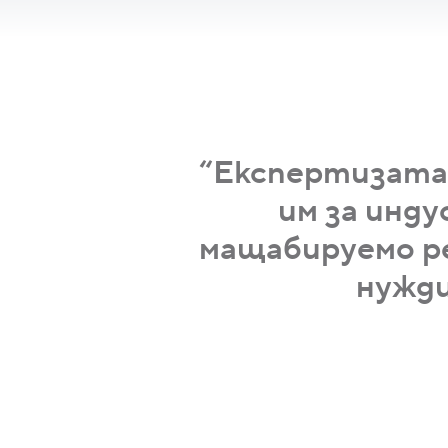
“Експертизата н
им за инд
мащабируемо р
нужди