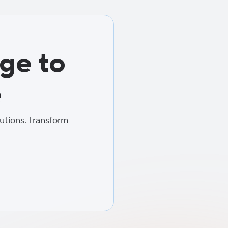
ge to
e
lutions. Transform