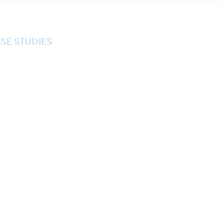
SE STUDIES
Τί λένε για εμάς
«Η ομάδα τ
επιδεικνύο
αποτελεσμα
Vaska Sedy