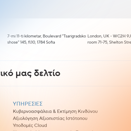
7-mi 11-ti kilometar, Boulevard "Tsarigradsko
London, UK - WC2H 9J
shose" 145, fl.10, 1784 Sofia
room 71-75, Shelton Str
ικό μας δελτίο
ΥΠΗΡΕΣΙΕΣ
Κυβερνοασφάλεια & Εκτίμηση Κινδύνου
Αξιολόγηση Αξιοπιστίας Ιστότοπου
Υποδομές Cloud