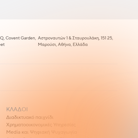
Q, Covent Garden,
Αστροναυτών 1 & Σταυρουλάκη, 151 25,
eet
Μαρούσι, Αθήνα, Ελλάδα
ΚΛΆΔΟΙ
Διαδικτυακό παιχνίδι
Χρηματοοικονομικές Υπηρεσίες
Media και Ψηφιακή Ψυχαγωγία