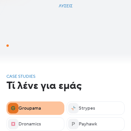
ΛΎΣΕΙΣ
CASE STUDIES
Τί λένε για εμάς
Groupama
Strypes
Dronamics
Payhawk