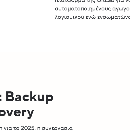
πλατφόρμα της GitLab για ν
αυτοματοποιημένους αγωγού
λογισμικού ενώ ενσωματώνο
nt Backup
overy
 για το 2025, η συνεργασία