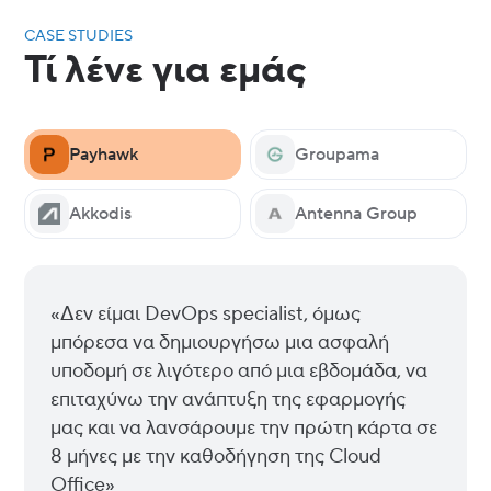
CАSE STUDIES
Τί λένε για εμάς
Payhawk
Groupama
Akkodis
Antenna Group
«Δεν είμαι DevOps specialist, όμως
μπόρεσα να δημιουργήσω μια ασφαλή
υποδομή σε λιγότερο από μια εβδομάδα, να
επιταχύνω την ανάπτυξη της εφαρμογής
μας και να λανσάρουμε την πρώτη κάρτα σε
8 μήνες με την καθοδήγηση της Cloud
Office»