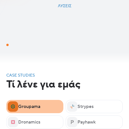
ΛΎΣΕΙΣ
CASE STUDIES
Τί λένε για εμάς
Groupama
Strypes
Dronamics
Payhawk