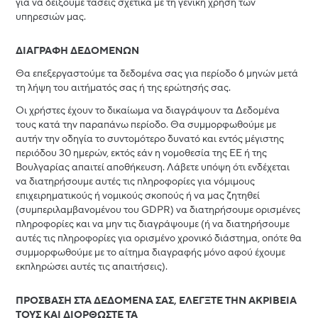
για να δείξουμε τάσεις σχετικά με τη γενική χρήση των
υπηρεσιών μας.
ΔΙΑΓΡΑΦΗ ΔΕΔΟΜΕΝΩΝ
Θα επεξεργαστούμε τα δεδομένα σας για περίοδο 6 μηνών μετά
τη λήψη του αιτήματός σας ή της ερώτησής σας.
Οι χρήστες έχουν το δικαίωμα να διαγράψουν τα Δεδομένα
τους κατά την παραπάνω περίοδο. Θα συμμορφωθούμε με
αυτήν την οδηγία το συντομότερο δυνατό και εντός μέγιστης
περιόδου 30 ημερών, εκτός εάν η νομοθεσία της ΕΕ ή της
Βουλγαρίας απαιτεί αποθήκευση. Λάβετε υπόψη ότι ενδέχεται
να διατηρήσουμε αυτές τις πληροφορίες για νόμιμους
επιχειρηματικούς ή νομικούς σκοπούς ή να μας ζητηθεί
(συμπεριλαμβανομένου του GDPR) να διατηρήσουμε ορισμένες
πληροφορίες και να μην τις διαγράψουμε (ή να διατηρήσουμε
αυτές τις πληροφορίες για ορισμένο χρονικό διάστημα, οπότε θα
συμμορφωθούμε με το αίτημα διαγραφής μόνο αφού έχουμε
εκπληρώσει αυτές τις απαιτήσεις).
ΠΡΟΣΒΑΣΗ ΣΤΑ ΔΕΔΟΜΕΝΑ ΣΑΣ, ΕΛΕΓΞΤΕ ΤΗΝ ΑΚΡΙΒΕΙΑ
ΤΟΥΣ ΚΑΙ ΔΙΟΡΘΩΣΤΕ ΤΑ