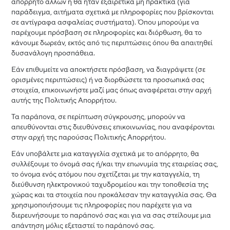
απόρρητο άλλων ή θα ήταν εξαιρετικά μη πρακτικά (για
παράδειγμα, αιτήματα σχετικά με πληροφορίες που βρίσκονται
σε αντίγραφα ασφαλείας συστήματα). Όπου μπορούμε να
παρέχουμε πρόσβαση σε πληροφορίες και διόρθωση, θα το
κάνουμε δωρεάν, εκτός από τις περιπτώσεις όπου θα απαιτηθεί
δυσανάλογη προσπάθεια.
Εάν επιθυμείτε να αποκτήσετε πρόσβαση, να διαγράψετε (σε
ορισμένες περιπτώσεις) ή να διορθώσετε τα προσωπικά σας
στοιχεία, επικοινωνήστε μαζί μας όπως αναφέρεται στην αρχή
αυτής της Πολιτικής Απορρήτου.
Τα παράπονα, σε περίπτωση σύγκρουσης, μπορούν να
απευθύνονται στις διευθύνσεις επικοινωνίας, που αναφέρονται
στην αρχή της παρούσας Πολιτικής Απορρήτου.
Εάν υποβάλετε μια καταγγελία σχετικά με το απόρρητο, θα
συλλέξουμε το όνομά σας ή/και την επωνυμία της εταιρείας σας,
το όνομα ενός ατόμου που σχετίζεται με την καταγγελία, τη
διεύθυνση ηλεκτρονικού ταχυδρομείου και την τοποθεσία της
χώρας και τα στοιχεία που προκάλεσαν την καταγγελία σας. Θα
χρησιμοποιήσουμε τις πληροφορίες που παρέχετε για να
διερευνήσουμε το παράπονό σας και για να σας στείλουμε μια
απάντηση μόλις εξεταστεί το παράπονό σας.