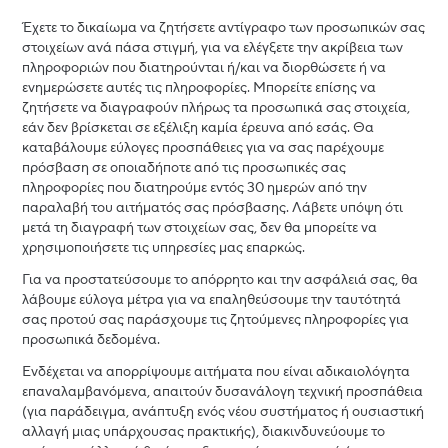
Έχετε το δικαίωμα να ζητήσετε αντίγραφο των προσωπικών σας
στοιχείων ανά πάσα στιγμή, για να ελέγξετε την ακρίβεια των
πληροφοριών που διατηρούνται ή/και να διορθώσετε ή να
ενημερώσετε αυτές τις πληροφορίες. Μπορείτε επίσης να
ζητήσετε να διαγραφούν πλήρως τα προσωπικά σας στοιχεία,
εάν δεν βρίσκεται σε εξέλιξη καμία έρευνα από εσάς. Θα
καταβάλουμε εύλογες προσπάθειες για να σας παρέχουμε
πρόσβαση σε οποιαδήποτε από τις προσωπικές σας
πληροφορίες που διατηρούμε εντός 30 ημερών από την
παραλαβή του αιτήματός σας πρόσβασης. Λάβετε υπόψη ότι
μετά τη διαγραφή των στοιχείων σας, δεν θα μπορείτε να
χρησιμοποιήσετε τις υπηρεσίες μας επαρκώς.
Για να προστατεύσουμε το απόρρητο και την ασφάλειά σας, θα
λάβουμε εύλογα μέτρα για να επαληθεύσουμε την ταυτότητά
σας προτού σας παράσχουμε τις ζητούμενες πληροφορίες για
προσωπικά δεδομένα.
Ενδέχεται να απορρίψουμε αιτήματα που είναι αδικαιολόγητα
επαναλαμβανόμενα, απαιτούν δυσανάλογη τεχνική προσπάθεια
(για παράδειγμα, ανάπτυξη ενός νέου συστήματος ή ουσιαστική
αλλαγή μιας υπάρχουσας πρακτικής), διακινδυνεύουμε το