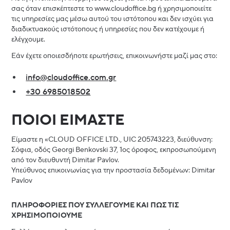
σας όταν επισκέπτεστε το www.cloudoffice.bg ή χρησιμοποιείτε
τις υπηρεσίες μας μέσω αυτού του ιστότοπου και δεν ισχύει για
διαδικτυακούς ιστότοπους ή υπηρεσίες που δεν κατέχουμε ή
ελέγχουμε.
Εάν έχετε οποιεσδήποτε ερωτήσεις, επικοινωνήστε μαζί μας στο:
info@cloudoffice.com.gr
+30 6985018502
ΠΟΙΟΙ ΕΙΜΑΣΤΕ
Είμαστε η «CLOUD OFFICE LTD., UIC 205743223, διεύθυνση:
Σόφια, οδός Georgi Benkovski 37, 1ος όροφος, εκπροσωπούμενη
από τον διευθυντή Dimitar Pavlov.
Υπεύθυνος επικοινωνίας για την προστασία δεδομένων: Dimitar
Pavlov
ΠΛΗΡΟΦΟΡΙΕΣ ΠΟΥ ΣΥΛΛΕΓΟΥΜΕ ΚΑΙ ΠΩΣ ΤΙΣ
ΧΡΗΣΙΜΟΠΟΙΟΥΜΕ