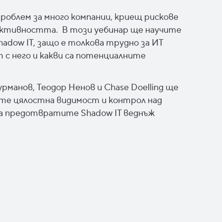
проблем за много компании, криещ рискове
ективността. В този уебинар ще научите
adow IT, защо е толкова трудно за ИТ
т с него и какви са потенциалните
манов, Теодор Ненов и Chase Doelling ще
ате цялостна видимост и контрол над
да предотвратите Shadow IT веднъж