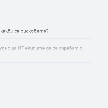
 какви са рисковете?
дно за ИТ екипите да се справят с
ълна видимост и контрол върху вашата
 Shadow IT веднъж завинаги?