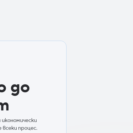
о до
т
 икономически
всеки процес.