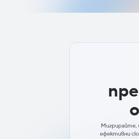
пре
Мигрирайте, 
ефективни cl