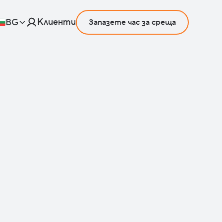
Клиенти
BG
Запазете час за среща
w IT: Защо се
а и как да го
отвратим?
к да се справите с рисковете от
 как да имате видимост и контрол
женията и устройствата във
среда.