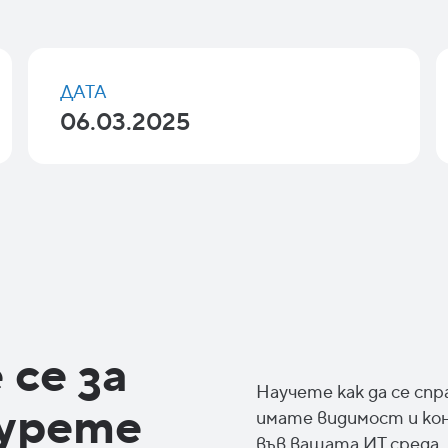
ДАТА
06.03.2025
се за
Научете как да се спр
гурете
имате видимост и ко
във вашата ИТ среда.