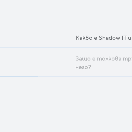
Какво е Shadow IT и
Защо е толкова тру
него?
Как да получите п
ИТ среда?
Как да преодолеете