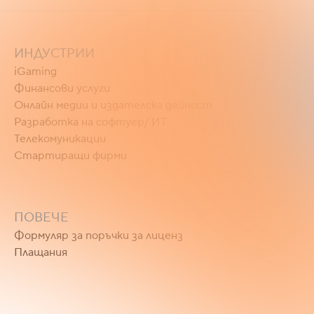
ИНДУСТРИИ
iGaming
Финансови услуги
Онлайн медии и издателска дейност
Разработка на софтуер/ ИТ
Телекомуникации
Стартиращи фирми
ПОВЕЧЕ
Формуляр за поръчки за лиценз
Плащания