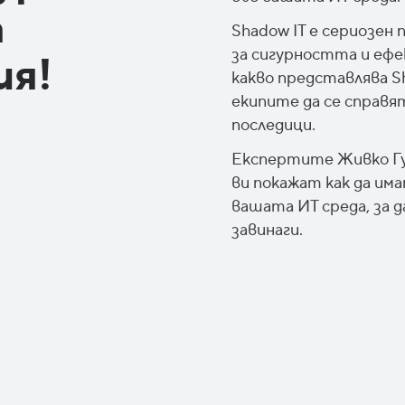
а
Shadow IT е сериозен 
за сигурността и еф
ия!
какво представлява Sh
екипите да се справя
последици.
Експертите Живко Гур
ви покажат как да им
вашата ИТ среда, за 
завинаги.