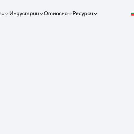
ги
Индустрии
Относно
Ресурси
Shado
случв
пред
Научете ка
Shadow IT,
над прило
вашата ИТ 