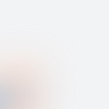
or Nenov
Chase Doelling
r Solutions Architect at
Principal Strategist at Ju
Office