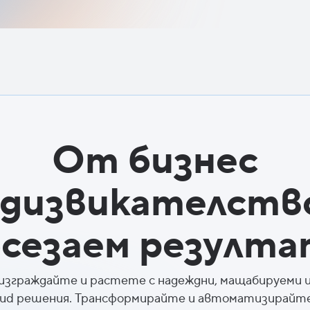
От бизнес
дизвикателств
осезаем резулта
изграждайте и растете с надеждни, мащабируеми и
oud решения. Трансформирайте и автоматизирайте 