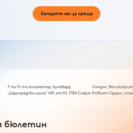
Запазете час за среща
7-ми 11-ти километър, булевард
Лондон, Великобрит
„Цариградско шосе“ 145, ет.10, 1784 София
Ковънт Гардън, стая
я бюлетин