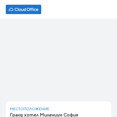
Kapital AI
Masterclass
Този мастърклас обещава да предостави
не само знания, но и инструменти,
необходими за оползотворяване на
потенциала на AI агентите, с цел
преобразуване на начина, по който
работят бизнесите.
МЕСТОПОЛОЖЕНИЕ
Гранд хотел Милениум София