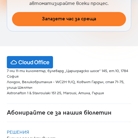
автоматизирайте всеки процес.
Запазете час за среща
7-ми 11-ти километър, булевард „Цариградско шосе“ 145, ет.10, 1784
София
Лондон, Великобритания - WC2H 9JQ, Ковънт Гардън, стая 71-75,
улица Шелтън
Astronafton 1 & Stavroulaki 151 25, Marousi, Атина, Гърция
Абонирайте се за нашия бюлетин
РЕШЕНИЯ