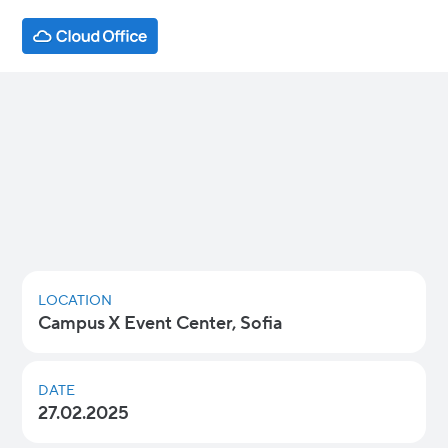
Google Workspace: AI for Everyone
Discover how cutting-edge AI capabilities like
Gemini and NotebookLM are transforming
productivity, collaboration, and innovation for
businesses of all sizes.
LOCATION
Campus X Event Center, Sofia
DATE
27.02.2025