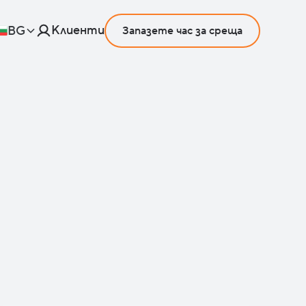
Клиенти
BG
Запазете час за среща
the Agentic
place
formation
data silos, build autonomous
nd unlock the future of productivity.