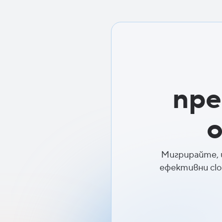
пре
Мигрирайте, 
ефективни cl