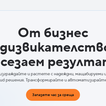
От бизнес
дизвикателств
осезаем резулта
изграждайте и растете с надеждни, мащабируеми и
oud решения. Трансформирайте и автоматизирайте 
Запазете час за среща