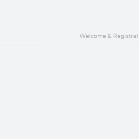
Welcome & Registrat
Opening Remarks & Ev
Kalogerakis, Giannis P
AI at Work - Aikater
Conversational Analyti
Coffee & Networking