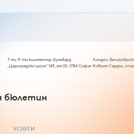
7-ми 11-ти километър, булевард
Лондон, Великобрит
„Цариградско шосе“ 145, ет.10, 1784 София
Ковънт Гардън, стая
я бюлетин
УСЛУГИ