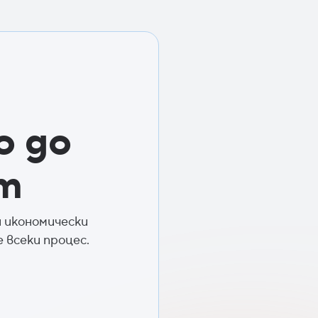
о до
т
 икономически
всеки процес.