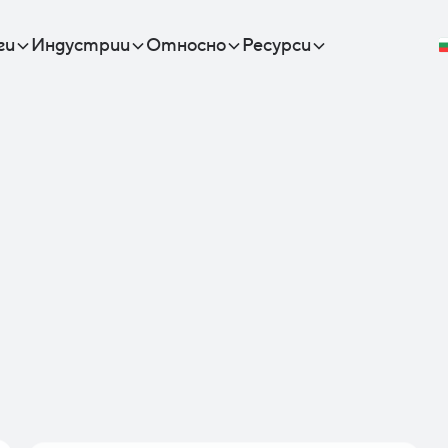
ги
Индустрии
Относно
Ресурси
Lead 
Work
Trans
Break down 
workflows, a