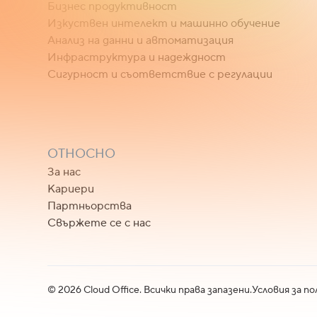
Бизнес продуктивност
Изкуствен интелект и машинно обучение
Анализ на данни и автоматизация
Инфраструктура и надеждност
Сигурност и съответствие с регулации
ОТНОСНО
За нас
Кариери
Партньорства
Свържете се с нас
©
2026
Cloud Office. Всички права запазени.
Условия за по