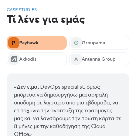
CАSE STUDIES
Τί λένε για εμάς
Payhawk
Groupama
Akkodis
Antenna Group
«Δεν είμαι DevOps specialist, όμως
μπόρεσα να δημιουργήσω μια ασφαλή
υποδομή σε λιγότερο από μια εβδομάδα, να
επιταχύνω την ανάπτυξη της εφαρμογής
μας και να λανσάρουμε την πρώτη κάρτα σε
8 μήνες με την καθοδήγηση της Cloud
Office»