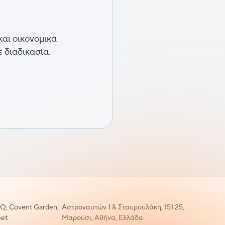
και οικονομικά
 διαδικασία.
Q, Covent Garden,
Αστροναυτών 1 & Σταυρουλάκη, 151 25,
eet
Μαρούσι, Αθήνα, Ελλάδα