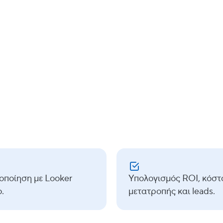
ΚΛΆΔΟΙ
Υπηρεσίες Διαφήμισης
ΠΕΡΙΠΤΏΣΕΙΣ ΧΡΉΣΗΣ
FiveTran
BigQuery
Cloud Functions
Lo
οποίηση με Looker
Υπολογισμός ROI, κόστ
.
μετατροπής και leads.