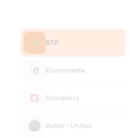
BTP
Economedia
Dronamics
Butler - United