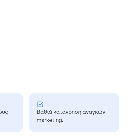
Data build tool (dbt)
oker Studio
ους
Βαθιά κατανόηση αναγκών
marketing.