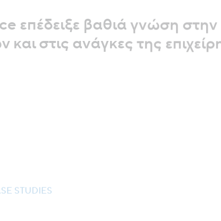
ce επέδειξε βαθιά γνώση στην
 και στις ανάγκες της επιχεί
Ivo Shipochky
Head of Paid Growth,
VertoDigital
SE STUDIES
Τί λένε για εμάς