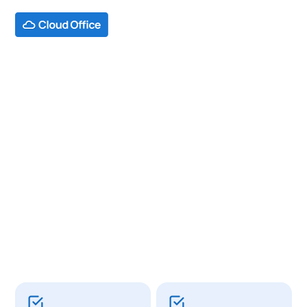
ΚΛΆΔΟΙ
Λογισμικό & Διαδίκτυο
ΠΕΡΙΠΤΏΣΕΙΣ ΧΡΉΣΗΣ
Google Cloud
VMs / compute
Google Cloud operations suites
Cloud DNS